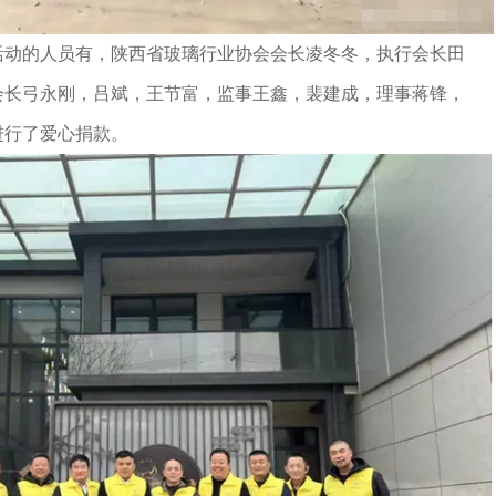
活动的人员有，陕西省玻璃行业协会会长凌冬冬，执行会长田
会长弓永刚，吕斌，王节富，监事王鑫，裴建成，理事蒋锋，
进行了爱心捐款。