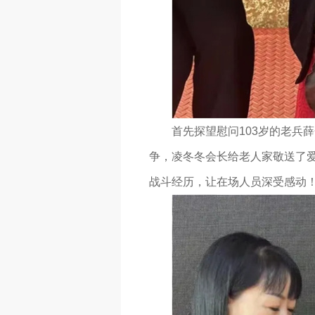
首先探望慰问103岁的老兵
争，凌冬冬会长给老人家敬送了
战斗经历，让在场人员深受感动