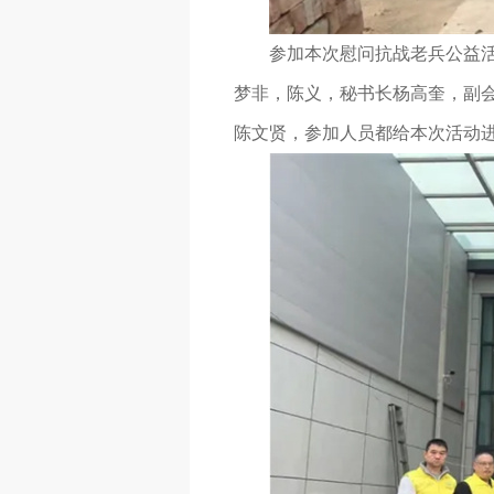
参加本次慰问抗战老兵公益
梦非，陈义，秘书长杨高奎，副
陈文贤，参加人员都给本次活动