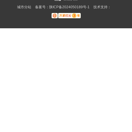
夹丝玻璃
防火玻璃
城市分站
备案号：
陕ICP备2024050189号-1
技术支持：
城市分站
陕西
西安