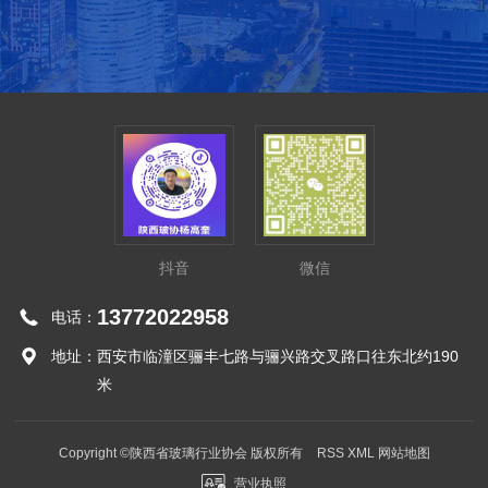
中空玻璃
中空玻璃展示
抖音
微信
夹胶玻璃
钢化玻璃
13772022958
电话：
地址：
西安市临潼区骊丰七路与骊兴路交叉路口往东北约190
米
Copyright ©陕西省玻璃行业协会 版权所有
RSS
XML
网站地图
营业执照