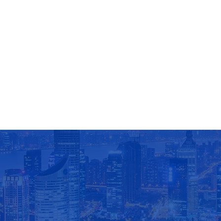
发展交流会，进行了总结，指出了存在的不足，要求吸
陕西省玻璃行业杨秘书长，与河南玻璃协会罗会长一起参加中国玻璃行业协会年会！
取经验，更好的做好服务行业，服务会员的工作。会议
09/13
要求会员单位严把好玻璃产品质量关，树立陕西玻璃的
陕西玻协杨秘书长在中国玻璃行业协会年会签到。陕西
良好形象和口碑，适时举
玻协杨秘书长与河南玻璃协会罗会长拍照留念。