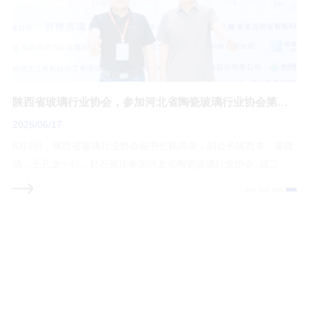
陕西省玻璃行业协会，参加河北省陶瓷玻璃行业协会第二届华北玻璃发展大会！
玻璃..实施规则及标准换版系列培训 ⑪——陕西西安换版交流会圆满召开
2026/07/16
裴建
7月8日上午，陕西省玻璃行业协会杨高奎秘书长赴江苏宿迁，对晶
二次
盾塑玻（江苏）科技有限公司进行考察。 在晶盾公司新车间看到新
业发
的生产设备，在进行有序的安装和调试。 晶盾公司新工厂一期采购
、绿
了5 条全自动智能化 SGP、PVB复合胶片生产线，可生产 4600mm
，冀
超宽定制产品，可生产4000mm 汽车级专用 PVB 产线，一
协会动态
更
多