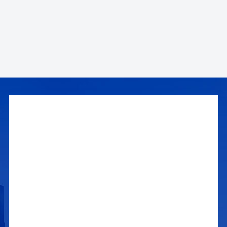
此得到了..各国的认可，中空玻璃是将两片或多片玻璃以有效支撑
均匀隔开并周边粘结密封，使
！！
陕西省玻璃行业协会， 召开..届四次理事会会议！
陕西省玻璃行业协会代表团，在会长凌冬冬的带领下，赴郑州参加河南省建筑玻璃专业委员会会员大会！
Activity
Activity