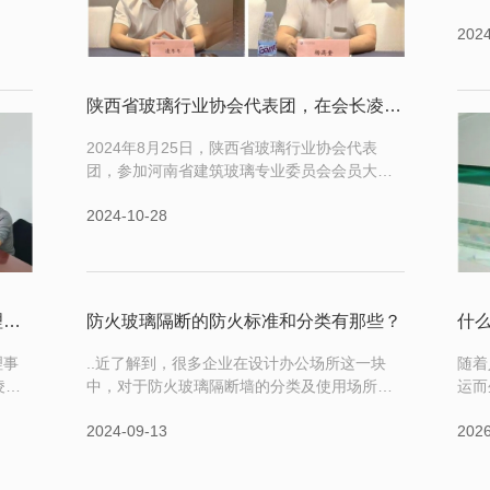
高端
提供
2024
光状
散、
与隐
待救
端会
玻璃
性。
势迅
陕西省玻璃行业协会代表团，在会长凌冬冬的带领下，赴郑州参加河南省建筑玻璃专业委员会会员大会！
匹
的防
2024年8月25日，陕西省玻璃行业协会代表
团，参加河南省建筑玻璃专业委员会会员大
会，凌冬冬会长和杨高奎秘书长在前排就坐。
2024-10-28
陕西省玻璃行业协会，召开..届六次理事会会议。
防火玻璃隔断的防火标准和分类有那些？
理事
..近了解到，很多企业在设计办公场所这一块
随着
凌冬
中，对于防火玻璃隔断墙的分类及使用场所存
运而
日召开
在着的疑问，他们认为，只要是防火玻璃，就
的玻
2024-09-13
2026
行了
可以应用到任何场所。现实中，这种认知是错
璃。
，更
误的！如今，防火玻璃隔墙广泛应用于办公
钢化
议要
室、展厅等等场所。防火玻璃隔断是通过特殊
化玻