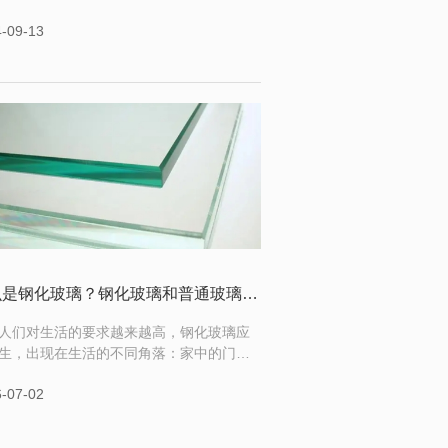
防护和保护，起到隔离火源、限制火势扩
-09-13
阻挡烟气传播等作用，为人员逃生或者等
援创造有利条件。玻璃门窗所使用的普通
受到高温时容易发生爆碎、破裂，使得火
速蔓延、烟气传播，酿成灾难。我国现行
火玻璃产品执行标准为GB 15763
什么是钢化玻璃？钢化玻璃和普通玻璃有什么不一样？
人们对生活的要求越来越高，钢化玻璃应
生，出现在生活的不同角落：家中的门窗
璃、汽车玻璃等等很多都是使用的钢化玻
-07-02
那钢化玻璃与普通玻璃的区别在哪里呢？
玻璃又有什么样的特性？1.强度不同：钢
璃承载能力是普通玻璃的3至5倍，在相同