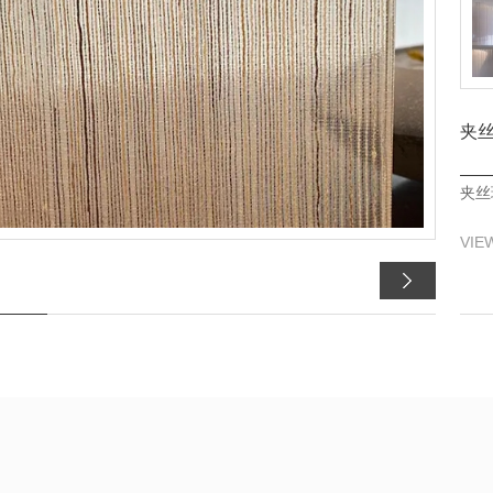
夹
夹丝
VIE