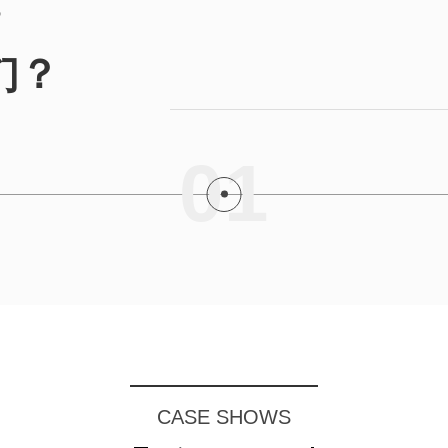
？
们？
01
CASE SHOWS