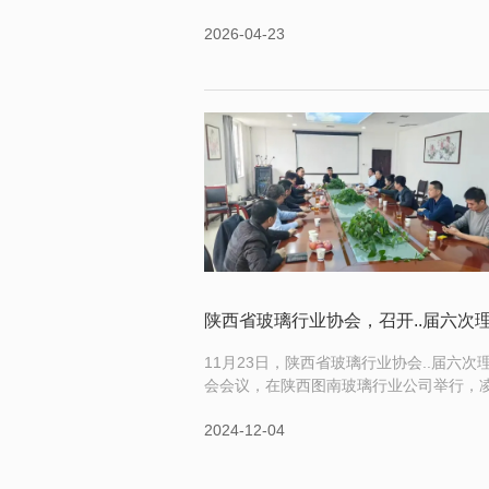
势，成为行业发展热点，满足现代建筑与
2026-04-23
制造的多元需求。调光玻璃可灵活调节透
态，自由切换通透与雾化效果，兼顾采光
私需求，适配办公室隔断、酒店卫浴、高
所、医疗诊室等场景，提升空间使用灵活
3D 曲面玻璃造型流畅，线条弧度自然，可
11月23日，陕西省玻璃行业协会..届六次
会会议，在陕西图南玻璃行业公司举行，
冬会长主持了本次会议。凌会长对11月3
2024-12-04
的材料·装备助力玻璃行业发展交流会，进
总结，指出了存在的不足，要求吸取经验
好的做好服务行业，服务会员的工作。会