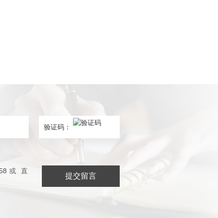
58
或
直
提交留言