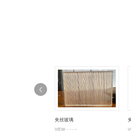
璃展示
夹丝玻璃
VIEW
V