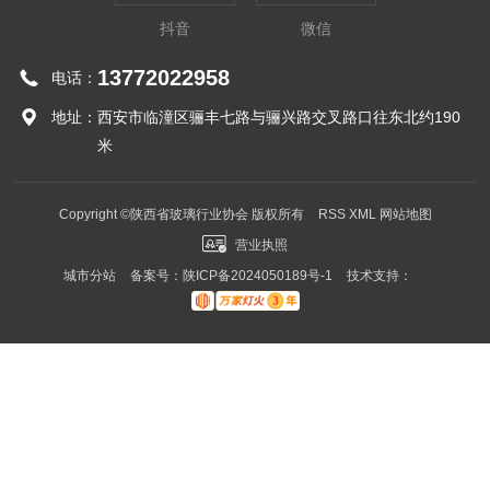
抖音
微信
13772022958
电话：
地址：
西安市临潼区骊丰七路与骊兴路交叉路口往东北约190
米
Copyright ©陕西省玻璃行业协会 版权所有
RSS
XML
网站地图
营业执照
城市分站
备案号：
陕ICP备2024050189号-1
技术支持：
城市分站
陕西
西安