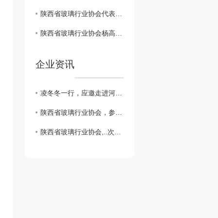
陕西省玻璃行业协会代表团，在会长凌冬冬的带领下，赴郑州参加河南省建筑玻璃专业委员会会员大会！
陕西省玻璃行业协会杨高奎秘书长，走访会员单位，进行调研。
企业资讯
凌冬冬一行，应邀走进河南中联玻璃有限公司，考察交流学习
陕西省玻璃行业协会，参加中国玻璃行业协会2024年会。
陕西省玻璃行业协会,..次次会员大会。